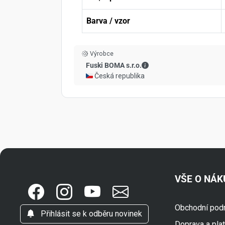
Barva / vzor
Výrobce
Fuski BOMA s.r.o. - Kont
Fuski BOMA s.r.o.
🇨🇿 Česká republika
VŠE O NÁ
Obchodní pod
Přihlásit se k odběru novinek
Doprava a pla