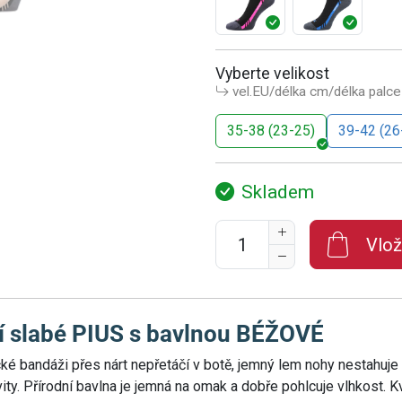
Vyberte velikost
vel.EU/délka cm/délka palce
35-38 (23-25)
39-42 (26
Skladem
Vlož
 slabé PIUS s bavlnou BÉŽOVÉ
ké bandáži přes nárt nepřetáčí v botě, jemný lem nohy nestahuje a
tivity. Přírodní bavlna je jemná na omak a dobře pohlcuje vlhkost