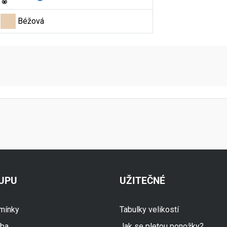
Béžová
aktní údaje
KUPU
UŽITEČNÉ
mínky
Tabulky velikostí
tba
Jak se pletou ponožky?