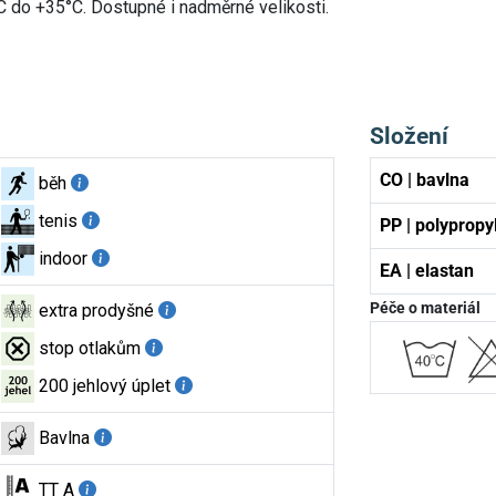
0°C do +35°C. Dostupné i nadměrné velikosti.
Složení
CO | bavlna
běh
tenis
PP | polypropy
indoor
EA | elastan
Péče o materiál
extra prodyšné
stop otlakům
200 jehlový úplet
Bavlna
TT A