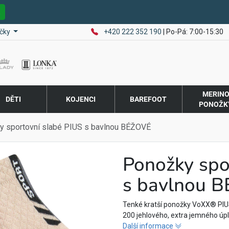
E
čky
+420 222 352 190
| Po-Pá: 7:00-15:30
MERIN
DĚTI
KOJENCI
BAREFOOT
PONOŽK
y sportovní slabé PIUS s bavlnou BÉŽOVÉ
Ponožky spo
s bavlnou 
Tenké kratší ponožky VoXX® PIU
200 jehlového, extra jemného úple
Další informace