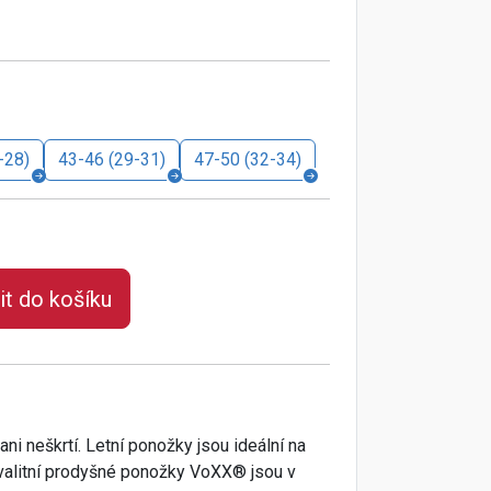
-28)
43-46 (29-31)
47-50 (32-34)
it do košíku
ni neškrtí. Letní ponožky jsou ideální na
. Kvalitní prodyšné ponožky VoXX® jsou v