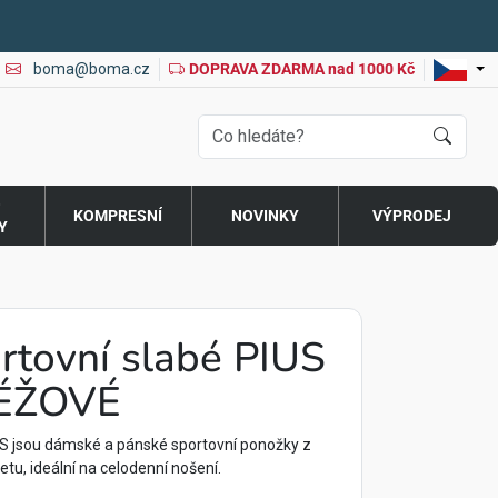
boma@boma.cz
DOPRAVA ZDARMA nad 1000 Kč
O
KOMPRESNÍ
NOVINKY
VÝPRODEJ
Y
rtovní slabé PIUS
BÉŽOVÉ
S jsou dámské a pánské sportovní ponožky z
tu, ideální na celodenní nošení.