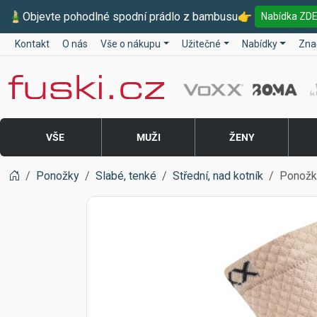
🎍
Objevte pohodlné spodní prádlo z bambusu
👉
Nabídka ZD
Kontakt
O nás
Vše o nákupu
Užitečné
Nabídky
Zna
Fuski BOMA
VŠE
MUŽI
ŽENY
Ponožky
Slabé, tenké
Střední, nad kotník
Ponožk