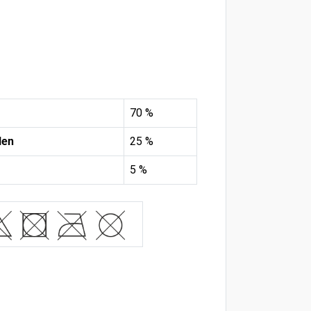
70 %
len
25 %
5 %