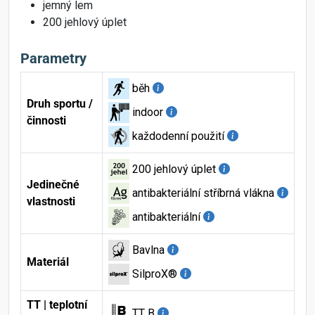
jemný lem
200 jehlový úplet
Parametry
běh
Druh sportu /
indoor
činnosti
každodenní použití
200 jehlový úplet
Jedinečné
antibakteriální stříbrná vlákna
vlastnosti
antibakteriální
Bavlna
Materiál
SilproX®
TT | teplotní
TT B