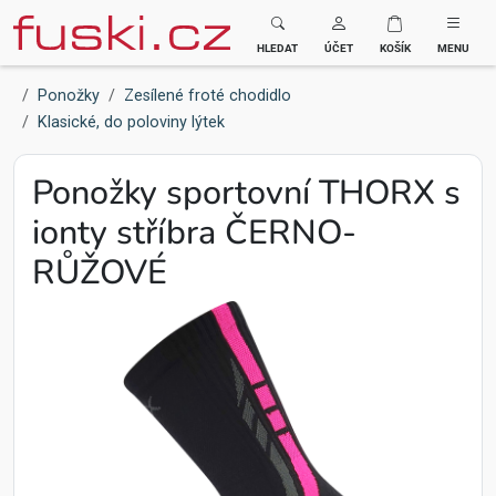
Fuski BOMA
HLEDAT
ÚČET
KOŠÍK
MENU
Ponožky
Zesílené froté chodidlo
Klasické, do poloviny lýtek
Ponožky sportovní THORX s
ionty stříbra ČERNO-
RŮŽOVÉ