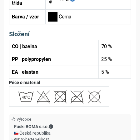
třída
Barva / vzor
Černá
Složení
CO | bavlna
70 %
PP | polypropylen
25 %
EA | elastan
5 %
Péče o materiál
Výrobce
Fuski BOMA s.r.o. - Kontaktní údaje
Fuski BOMA s.r.o.
🇨🇿 Česká republika
EAN:
Vyberte velikost