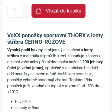
Vložit do košíku
VoXX ponožky sportovní THORX s ionty
stříbra ČERNO-RŮŽOVÉ
Vysoký podíl bavlny
je příjemný na nošení a
ionty
stříbra
v materiálu silproX®, který zabraňuje zápachu,
ochrání vaše nohy při každodenním nošení.
200 jehlový
úplet je velmi jemný
, společně s elastickou bandáží
drží ponožky na svém místě. Vyšší lem nestahuje,
ponožky výborně absorbují vlhkost. Teplotní třída
ponožek je B, vhodné do teplot v rozmezí od -5°C do
+20°C.
bavlněné
s ionty stříbra