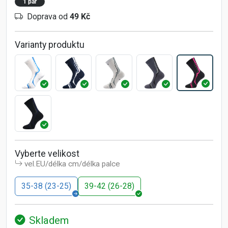
1 pár
Doprava od
49 Kč
Varianty produktu
Vyberte velikost
vel.EU/délka cm/délka palce
35-38 (23-25)
39-42 (26-28)
Skladem