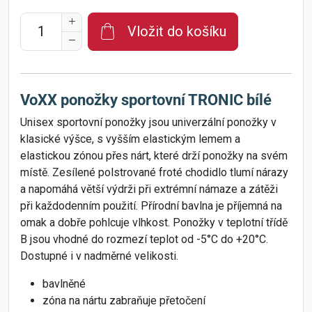
Vložit do košíku
VoXX ponožky sportovní TRONIC bílé
Unisex sportovní ponožky jsou univerzální ponožky v
klasické výšce, s vyšším elastickým lemem a
elastickou zónou přes nárt, které drží ponožky na svém
místě. Zesílené polstrované froté chodidlo tlumí nárazy
a napomáhá větší výdrži při extrémní námaze a zátěži
při každodenním použití. Přírodní bavlna je příjemná na
omak a dobře pohlcuje vlhkost. Ponožky v teplotní třídě
B jsou vhodné do rozmezí teplot od -5°C do +20°C.
Dostupné i v nadměrné velikosti.
bavlněné
zóna na nártu zabraňuje přetočení