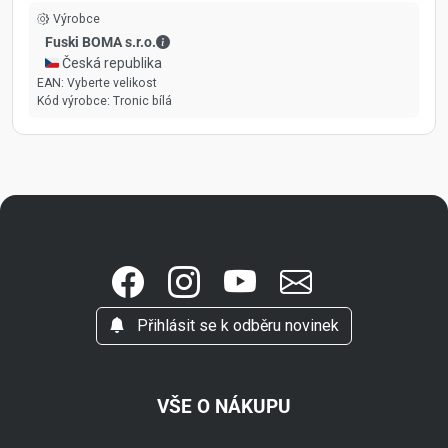
Výrobce
Fuski BOMA s.r.o. - Kontaktní údaje
Fuski BOMA s.r.o.
🇨🇿 Česká republika
EAN:
Vyberte velikost
Kód výrobce:
Tronic bílá
Přihlásit se k odběru novinek
VŠE O NÁKUPU