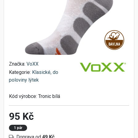
Značka:
VoXX
Kategorie:
Klasické, do
poloviny lýtek
Kód výrobce:
Tronic bílá
95 Kč
1 pár
Doprava od
49 Kč