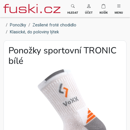
Fuski BOMA
HLEDAT
ÚČET
KOŠÍK
MENU
Ponožky
Zesílené froté chodidlo
Klasické, do poloviny lýtek
Ponožky sportovní TRONIC
bílé