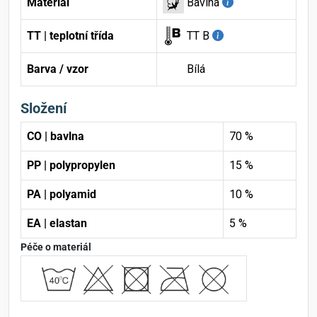
Materiál
Bavlna
TT | teplotní třída
TT B
Barva / vzor
Bílá
Složení
CO | bavlna
70 %
PP | polypropylen
15 %
PA | polyamid
10 %
EA | elastan
5 %
Péče o materiál