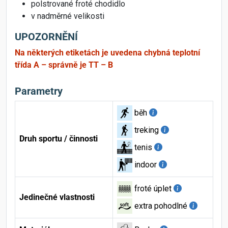
polstrované froté chodidlo
v nadměrné velikosti
UPOZORNĚNÍ
Na některých etiketách je uvedena chybná teplotní
třída A – správně je TT – B
Parametry
běh
treking
Druh sportu / činnosti
tenis
indoor
froté úplet
Jedinečné vlastnosti
extra pohodlné