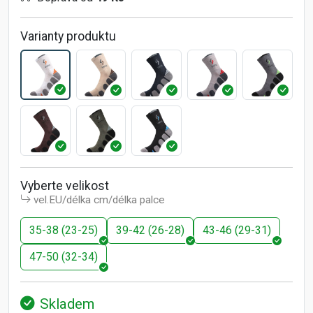
Varianty produktu
Vyberte velikost
vel.EU/délka cm/délka palce
35-38 (23-25)
39-42 (26-28)
43-46 (29-31)
47-50 (32-34)
Skladem