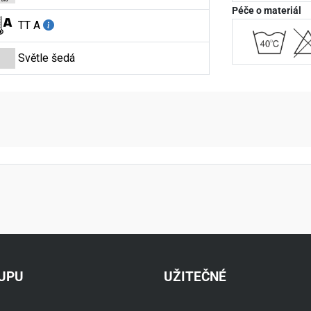
Péče o materiál
TT A
Světle šedá
aktní údaje
KUPU
UŽITEČNÉ