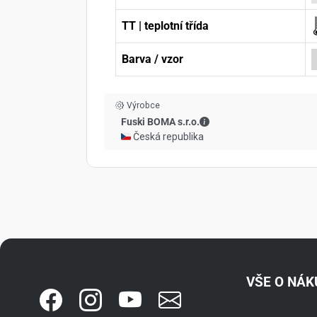
TT | teplotní třída
Barva / vzor
Výrobce
Fuski BOMA s.r.o. - Kont
Fuski BOMA s.r.o.
🇨🇿 Česká republika
VŠE O NÁ