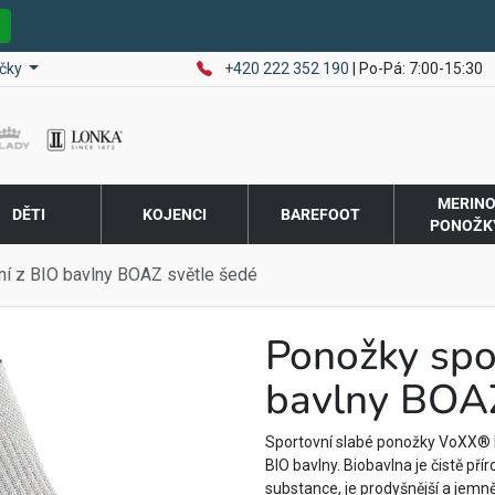
E
čky
+420 222 352 190
| Po-Pá: 7:00-15:30
MERIN
DĚTI
KOJENCI
BAREFOOT
PONOŽK
í z BIO bavlny BOAZ světle šedé
Ponožky spo
bavlny BOAZ
Sportovní slabé ponožky VoXX®
BIO bavlny. Biobavlna je čistě pří
substance, je prodyšnější a jemn