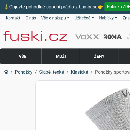
🎍
Objevte pohodlné spodní prádlo z bambusu
👉
Nabídka ZD
Kontakt
O nás
Vše o nákupu
Užitečné
Nabídky
Zna
Fuski BOMA
VŠE
MUŽI
ŽENY
Ponožky
Slabé, tenké
Klasické
Ponožky sportovn