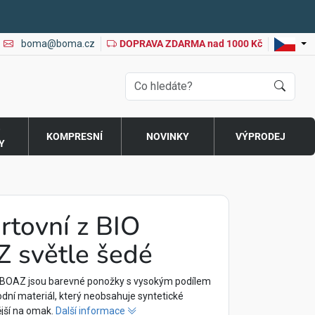
boma@boma.cz
DOPRAVA ZDARMA nad 1000 Kč
O
KOMPRESNÍ
NOVINKY
VÝPRODEJ
Y
rtovní z BIO
 světle šedé
 BOAZ jsou barevné ponožky s vysokým podílem
rodní materiál, který neobsahuje syntetické
ější na omak.
Další informace