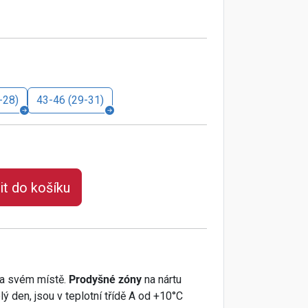
-28)
43-46 (29-31)
it do košíku
 na svém místě.
Prodyšné zóny
na nártu
ý den, jsou v teplotní třídě A od +10°C