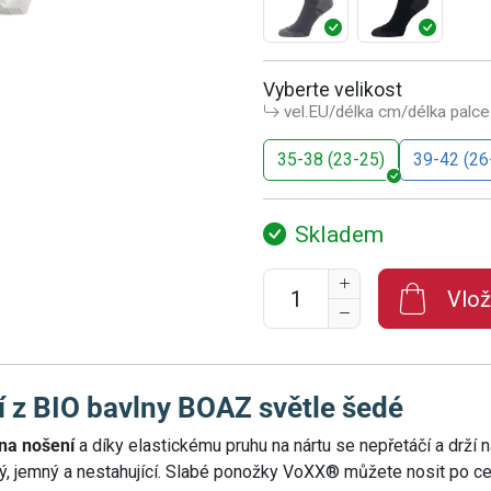
Vyberte velikost
vel.EU/délka cm/délka palce
35-38 (23-25)
39-42 (26
Skladem
Vlož
 z BIO bavlny BOAZ světle šedé
na nošení
a díky elastickému pruhu na nártu se nepřetáčí a drží
ný, jemný a nestahující. Slabé ponožky VoXX® můžete nosit po cel