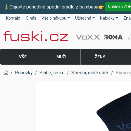
🎍
Objevte pohodlné spodní prádlo z bambusu
👉
Nabídka ZD
Kontakt
O nás
Vše o nákupu
Užitečné
Nabídky
Zna
Fuski BOMA
VŠE
MUŽI
ŽENY
Ponožky
Slabé, tenké
Střední, nad kotník
Ponožk