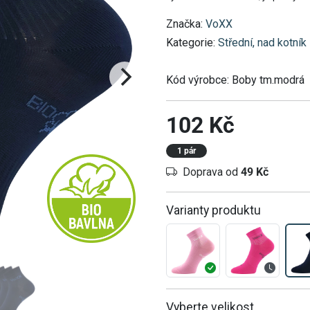
Značka:
VoXX
Kategorie:
Střední, nad kotník
Kód výrobce:
Boby tm.modrá
102 Kč
1 pár
Doprava od
49 Kč
Varianty produktu
Vyberte velikost