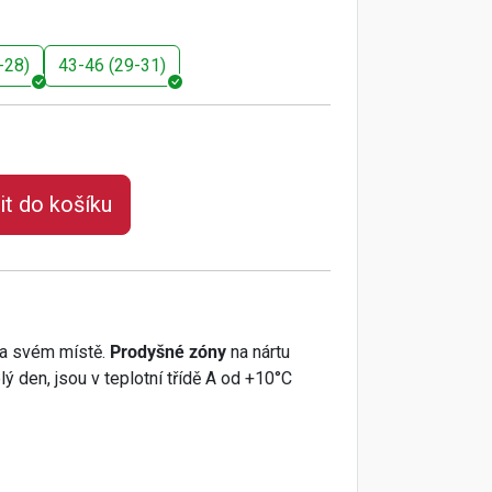
-28)
43-46 (29-31)
it do košíku
 na svém místě.
Prodyšné zóny
na nártu
ý den, jsou v teplotní třídě A od +10°C