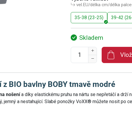
vel.EU/délka cm/délka palce
35-38 (23-25)
39-42 (26
Skladem
Vlož
í z BIO bavlny BOBY tmavě modré
na nošení
a díky elastickému pruhu na nártu se nepřetáčí a drží
ný, jemný a nestahující. Slabé ponožky VoXX® můžete nosit po cel