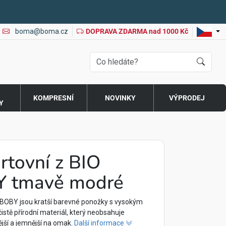
boma@boma.cz
DOPRAVA ZDARMA nad 1000 Kč
O
KOMPRESNÍ
NOVINKY
VÝPRODEJ
Y
rtovní z BIO
Y tmavě modré
BOBY jsou kratší barevné ponožky s vysokým
čistě přírodní materiál, který neobsahuje
ější a jemnější na omak.
Další informace