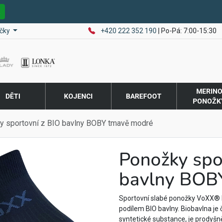
E
čky
+420 222 352 190
| Po-Pá: 7:00-15:30
MERIN
DĚTI
KOJENCI
BAREFOOT
PONOŽK
y sportovní z BIO bavlny BOBY tmavě modré
Ponožky spo
bavlny BOB
Sportovní slabé ponožky VoXX® 
podílem BIO bavlny. Biobavlna je 
syntetické substance, je prodyšn