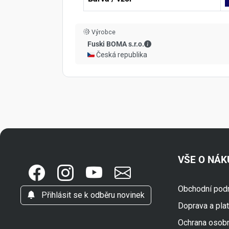
Výrobce
Fuski BOMA s.r.o. - Kont
Fuski BOMA s.r.o.
🇨🇿 Česká republika
VŠE O NÁ
Obchodní pod
Přihlásit se k odběru novinek
Doprava a pla
Ochrana osob