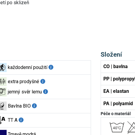
etí po sklizeň
Složení
CO | bavlna
každodenní použití
PP | polypropy
extra prodyšné
EA | elastan
jemný svěr lemu
PA | polyamid
Bavlna BIO
Péče o materiál
TT A
Tmavě modrá