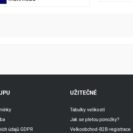
aktní údaje
KUPU
UŽITEČNÉ
mínky
Tabulky velikostí
tba
Jak se pletou ponožky?
ních údajů GDPR
Velkoobchod-B2B-registrace