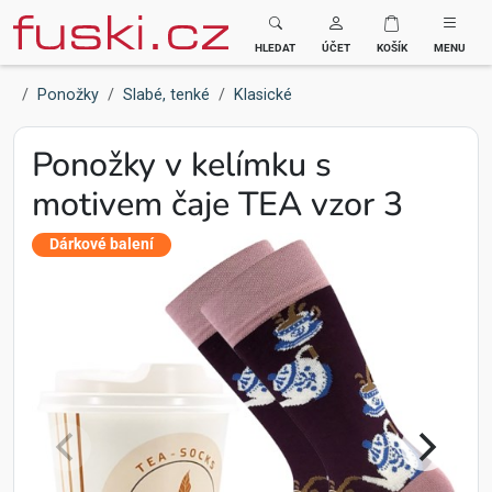
Fuski BOMA
HLEDAT
ÚČET
KOŠÍK
MENU
Ponožky
Slabé, tenké
Klasické
Ponožky v kelímku s
motivem čaje TEA vzor 3
Dárkové balení