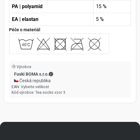
PA | polyamid
15 %
EA | elastan
5 %
Péče o materiál
Výrobce
Fuski BOMA s.r.o. - Kontaktní údaje
Fuski BOMA s.r.o.
🇨🇿 Česká republika
EAN:
Vyberte velikost
Kód výrobce:
Tea socks vzor 3