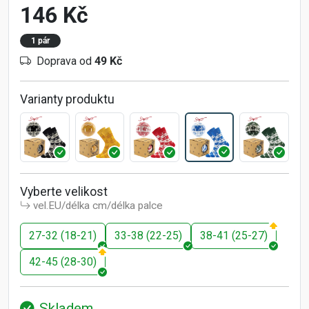
146 Kč
1 pár
Doprava od
49 Kč
Varianty produktu
Vyberte velikost
vel.EU/délka cm/délka palce
27-32 (18-21)
33-38 (22-25)
38-41 (25-27)
42-45 (28-30)
Skladem