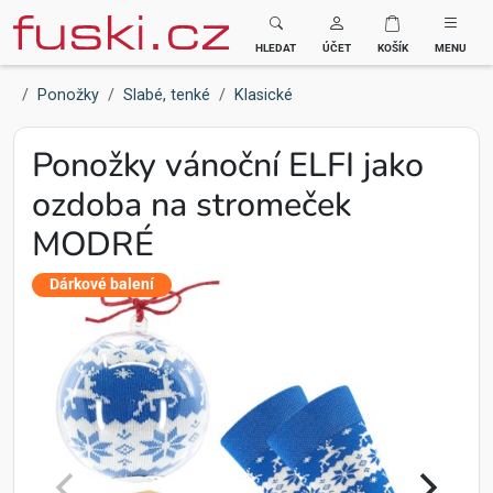
Fuski BOMA
HLEDAT
ÚČET
KOŠÍK
MENU
Ponožky
Slabé, tenké
Klasické
Ponožky vánoční ELFI jako
ozdoba na stromeček
MODRÉ
Dárkové balení