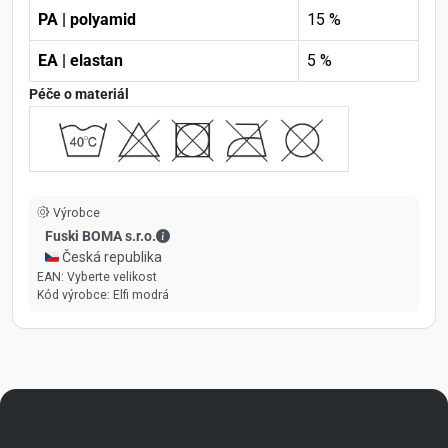
PA | polyamid
15 %
EA | elastan
5 %
Péče o materiál
Výrobce
Fuski BOMA s.r.o. - Kontaktní údaje
Fuski BOMA s.r.o.
🇨🇿 Česká republika
EAN:
Vyberte velikost
Kód výrobce:
Elfi modrá