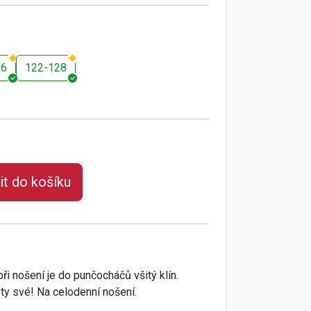
16
122-128
it do košíku
ři nošení je do punčocháčů všitý klín.
ty své! Na celodenní nošení.