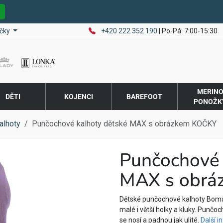
E
čky
+420 222 352 190
| Po-Pá: 7:00-15:30
MERIN
DĚTI
KOJENCI
BAREFOOT
PONOŽK
alhoty
Punčochové kalhoty dětské MAX s obrázkem KOČKY
Punčochové 
MAX s obrá
Dětské punčochové kalhoty Bom
malé i větší holky a kluky. Punčo
se nosí a padnou jak ulité.
Další 