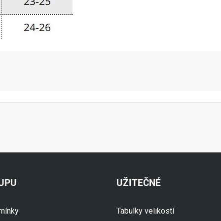
aktní údaje
KUPU
UŽITEČNÉ
mínky
Tabulky velikostí