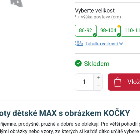
Vyberte velikost
výška postavy (cm)
86-92
98-104
110-1
Tabulka velikostí
Skladem
Vlož
oty dětské MAX s obrázkem KOČKY
říjemné, prodyšné, pružné a dobře se oblékají. Pro větší pohodlí p
mi obrázky nebo vzory, ze kterých si každé dítko určitě vybere 