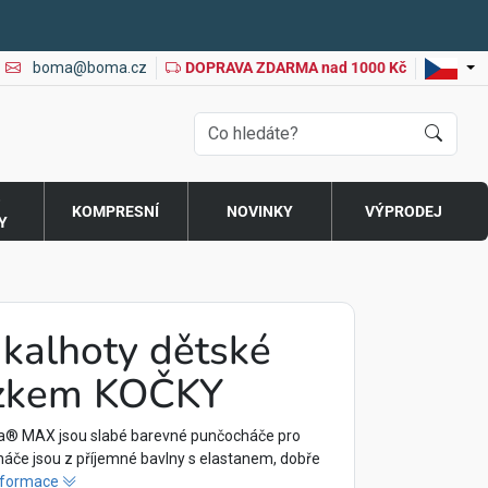
boma@boma.cz
DOPRAVA ZDARMA nad 1000 Kč
O
KOMPRESNÍ
NOVINKY
VÝPRODEJ
Y
kalhoty dětské
zkem KOČKY
a® MAX jsou slabé barevné punčocháče pro
cháče jsou z příjemné bavlny s elastanem, dobře
informace