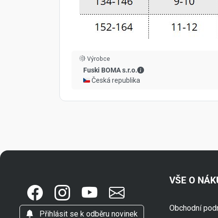
Výrobce
Fuski BOMA s.r.o. - Kont
Fuski BOMA s.r.o.
🇨🇿 Česká republika
VŠE O NÁ
Obchodní pod
Přihlásit se k odběru novinek