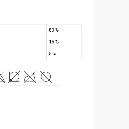
80 %
15 %
5 %