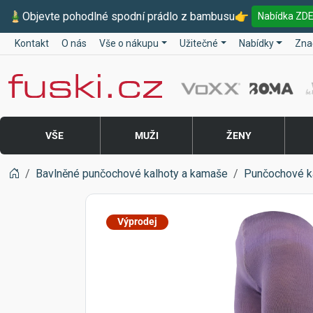
🎍
Objevte pohodlné spodní prádlo z bambusu
👉
Nabídka ZD
Kontakt
O nás
Vše o nákupu
Užitečné
Nabídky
Zna
Fuski BOMA
VŠE
MUŽI
ŽENY
Bavlněné punčochové kalhoty a kamaše
Punčochové k
Výprodej