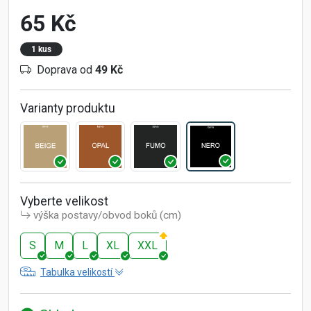
65 Kč
1 kus
Doprava od
49 Kč
Varianty produktu
Vyberte velikost
výška postavy/obvod boků (cm)
S
M
L
XL
XXL
Tabulka velikostí