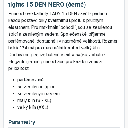
tights 15 DEN NERO (černé)
Punčochové kalhoty LADY 15 DEN skvěle padnou
každé postavě díky kvalitnímu úpletu s pružným
elastanem. Pro maximální pohodlí jsou se zesílenou
špicí a zesíleným sedem. Společenské, příjemně
parfémované, dostupné i v nadměrné velikosti. Rozměr
boků 124 má pro maximální komfort velký klín.
Dodáváme pečlivě balené v extra sáčku v obálce.
Elegantní jemné punčocháče pro každou ženu a
příležitost.
parfémované
se zesílenou špicí
se zesíleným sedem
malý klín (S - XL)
velký klín (XXL)
Parametry