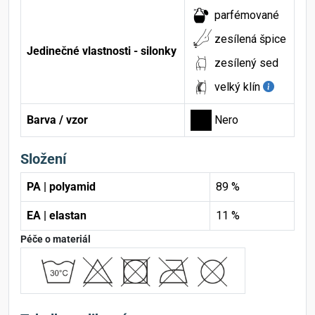
parfémované
zesílená špice
Jedinečné vlastnosti - silonky
zesílený sed
velký klín
Barva / vzor
Nero
Složení
PA | polyamid
89 %
EA | elastan
11 %
Péče o materiál