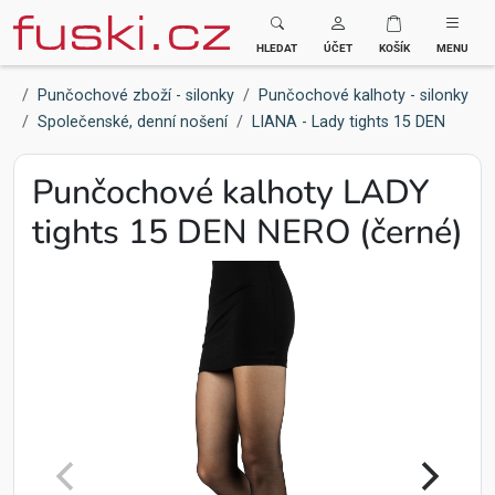
Fuski BOMA
HLEDAT
ÚČET
KOŠÍK
MENU
Punčochové zboží - silonky
Punčochové kalhoty - silonky
Společenské, denní nošení
LIANA - Lady tights 15 DEN
Punčochové kalhoty LADY
tights 15 DEN NERO (černé)