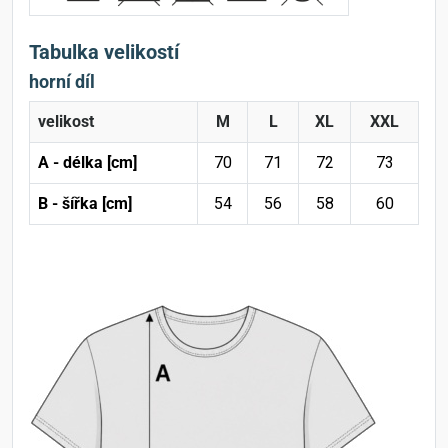
Tabulka velikostí
horní díl
velikost
M
L
XL
XXL
A - délka [cm]
70
71
72
73
B - šířka [cm]
54
56
58
60