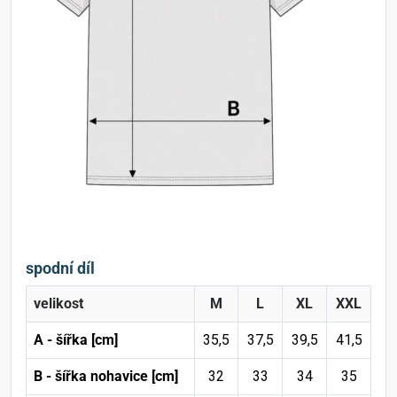
spodní díl
velikost
M
L
XL
XXL
A - šířka [cm]
35,5
37,5
39,5
41,5
B - šířka nohavice [cm]
32
33
34
35