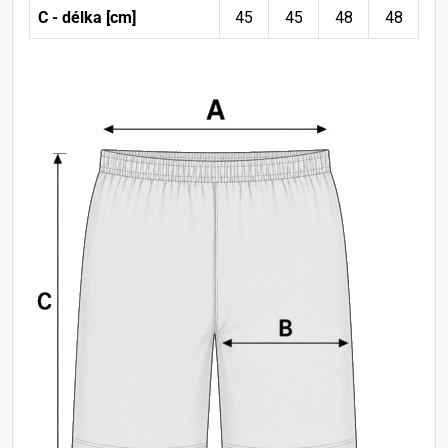
C - délka [cm]
45
45
48
48