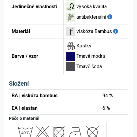
Jedinečné vlastnosti
vysoká kvalita
antibakteriální
Materiál
viskóza Bambus
Kostky
Barva / vzor
Tmavě modrá
Tmavě šedá
Složení
BA | viskóza bambus
94 %
EA | elastan
6 %
Péče o materiál