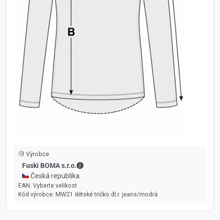
Výrobce
Fuski BOMA s.r.o. - Kontaktní údaje
Fuski BOMA s.r.o.
🇨🇿 Česká republika
EAN:
Vyberte velikost
Kód výrobce:
MW21 dětské tričko dl.r. jeans/modrá