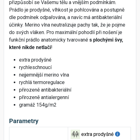
přizpůsobí se Vašemu tělu a vnějším podmínkám.
Prádlo je prodyšné, vlhkost je pohlcována a postupně
dle podmínek odpařována, a navíc má antibakteriální
účinky. Merino vlna neutralizuje pachy tak, že je pojme
do svých vláken. Pro maximální pohodlí při nošení je
funkční prádlo anatomicky tvarované
s plochými švy,
které nikde netlačí
!
extra prodyšné
rychleschnoucí
nejjemnější merino vlna
rychlá termoregulace
přirozeně antibakteriální
přirozeně antialergenní
gramáž 154g/m2
Parametry
extra prodyšné