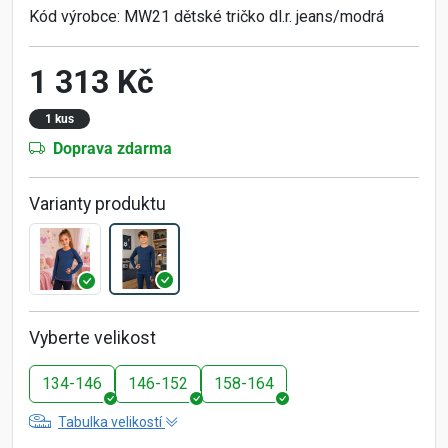
Kód výrobce:
MW21 dětské tričko dl.r. jeans/modrá
1 313 Kč
1 kus
Doprava zdarma
Varianty produktu
Vyberte velikost
134-146
146-152
158-164
Tabulka velikostí