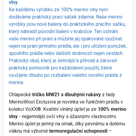
vlny
Ke každému výrobku ze 100% merino vlny nyní
dodáváme praktický prací sáček zdarma. Naše merino
výrobky jsou nově baleny do praktického pracího sáčku,
který nahradil původní balení v krabičce. Ten ochrání
vaše merino při praní a můžete jej opakovaně využívat
nejen na praní jemného prádla, ale i pro uložení ponožek,
spodního prádla nebo dalších drobností nejen cestách.
Praktický obal, který je šetrnější k přírodě a zároveň
praktický pomocník pro každodenní použití, které
využijete dlouho po rozbalení vašeho nového prádla z
merina.
Chlapecké
tričko MW21 s dlouhými rukávy
z řady
MerinoWool Exclusive je novinka ve funkčním prádlu v
kolekci VoXX®. Kvalitní vlněný úplet je ze
100% merino
vlny
- nejjemnější ovčí vlny s úžasnými vlastnostmi.
Merino úplet je jemný na omak, díky pevnému a dutému
vláknu má výborné
termoregulační schopnosti
–