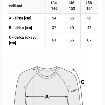
134-
146-
158-
velikost
146
152
164
A - šířka [cm]
54
56
58
B - délka [cm]
37
40
42
C - délka rukávu
63
65
67
[cm]