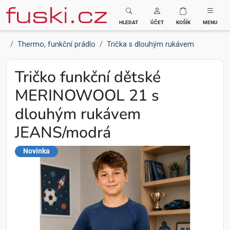
Fuski BOMA
HLEDAT
ÚČET
KOŠÍK
MENU
Thermo, funkční prádlo
Trička s dlouhým rukávem
Tričko funkční dětské
MERINOWOOL 21 s
dlouhým rukávem
JEANS/modrá
Novinka