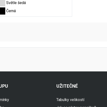
Světle šedá
Černá
aktní údaje
KUPU
UŽITEČNÉ
mínky
Tabulky velikostí