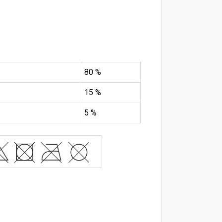
80 %
15 %
5 %