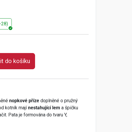
-28)
it do košíku
lněné
nopkové příze
doplněné o pružný
od kotník mají
nestahující lem
a špičku
čit. Pata je formována do tvaru Y,