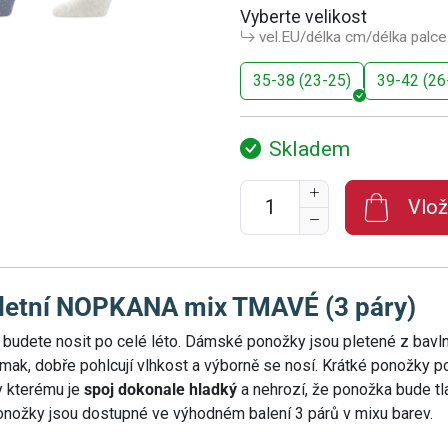
Vyberte velikost
vel.EU/délka cm/délka palce
35-38 (23-25)
39-42 (26
Skladem
Vlož
letní NOPKANA mix TMAVÉ (3 páry)
 budete nosit po celé léto. Dámské ponožky jsou pletené z bav
mak, dobře pohlcují vlhkost a výborně se nosí. Krátké ponožky p
y kterému je
spoj dokonale hladký
a nehrozí, že ponožka bude tla
Ponožky jsou dostupné ve výhodném balení 3 párů v mixu barev.