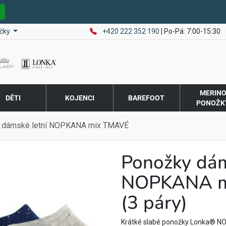
E
čky
+420 222 352 190
| Po-Pá: 7:00-15:30
MERIN
DĚTI
KOJENCI
BAREFOOT
PONOŽK
 dámské letní NOPKANA mix TMAVÉ
Ponožky dám
NOPKANA m
(3 páry)
Krátké slabé ponožky Lonka® NO