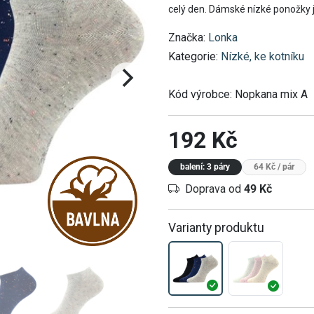
celý den. Dámské nízké ponožky jso
Značka:
Lonka
Kategorie:
Nízké, ke kotníku
Kód výrobce:
Nopkana mix A
192 Kč
balení: 3 páry
64 Kč
/ pár
Doprava od
49 Kč
Varianty produktu