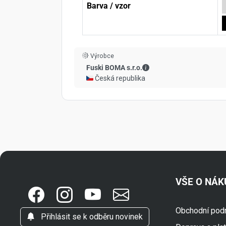
Barva / vzor
Výrobce
Fuski BOMA s.r.o. - Kont
Fuski BOMA s.r.o.
🇨🇿 Česká republika
VŠE O NÁ
Obchodní pod
Přihlásit se k odběru novinek