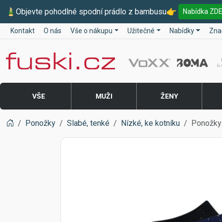
🎍
Objevte pohodlné spodní prádlo z bambusu
👉
Nabídka ZD
Kontakt
O nás
Vše o nákupu
Užitečné
Nabídky
Zna
Fuski BOMA
VŠE
MUŽI
ŽENY
Ponožky
Slabé, tenké
Nízké, ke kotníku
Ponožky