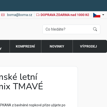
boma@boma.cz
DOPRAVA ZDARMA nad 1000 Kč
O
KOMPRESNÍ
NOVINKY
VÝPRODEJ
Y
ské letní
ix TMAVÉ
PKANA z bavlněné nopkové příze užijete po