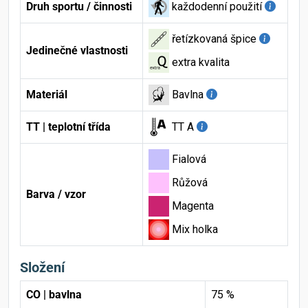
Druh sportu / činnosti
každodenní použití
řetízkovaná špice
Jedinečné vlastnosti
extra kvalita
Materiál
Bavlna
TT | teplotní třída
TT A
Fialová
Růžová
Barva / vzor
Magenta
Mix holka
Složení
CO | bavlna
75 %