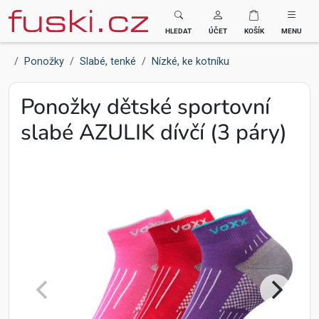
Fuski BOMA
HLEDAT
ÚČET
KOŠÍK
MENU
Ponožky
Slabé, tenké
Nízké, ke kotníku
Ponožky dětské sportovní
slabé AZULIK dívčí (3 páry)