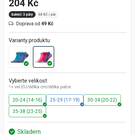
204 Kč
balení: 3 páry
68 Kč
/ pár
Doprava od
49 Kč
Varianty produktu
Vyberte velikost
vel.EU/délka cm/délka palce
20-24 (14-16)
25-29 (17-19)
30-34 (20-22)
35-38 (23-25)
Skladem