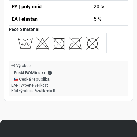
PA | polyamid
20 %
EA | elastan
5 %
Péče o materiál
Výrobce
Fuski BOMA s.r.o. - Kontaktní údaje
Fuski BOMA s.r.o.
🇨🇿 Česká republika
EAN:
Vyberte velikost
Kód výrobce:
Azulik mix B