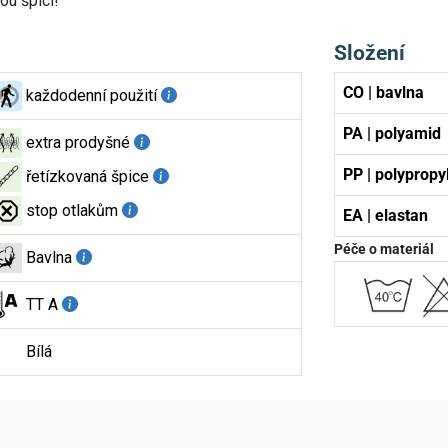
ou špici!
Složení
CO | bavlna
každodenní použití
PA | polyamid
extra prodyšné
PP | polypropy
řetízkovaná špice
stop otlakům
EA | elastan
Péče o materiál
Bavlna
TT A
Bílá
aktní údaje