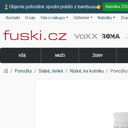
🎍
Objevte pohodlné spodní prádlo z bambusu
👉
Nabídka ZD
Kontakt
O nás
Vše o nákupu
Užitečné
Nabídky
Zna
Fuski BOMA
VŠE
MUŽI
ŽENY
Ponožky
Slabé, tenké
Nízké, ke kotníku
Ponožky 