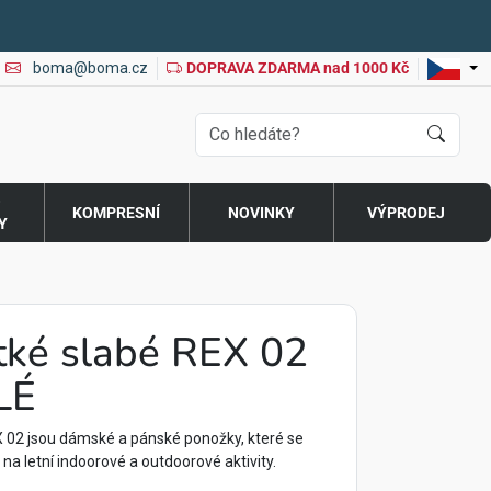
boma@boma.cz
DOPRAVA ZDARMA nad 1000 Kč
O
KOMPRESNÍ
NOVINKY
VÝPRODEJ
Y
tké slabé REX 02
LÉ
02 jsou dámské a pánské ponožky, které se
i na letní indoorové a outdoorové aktivity.