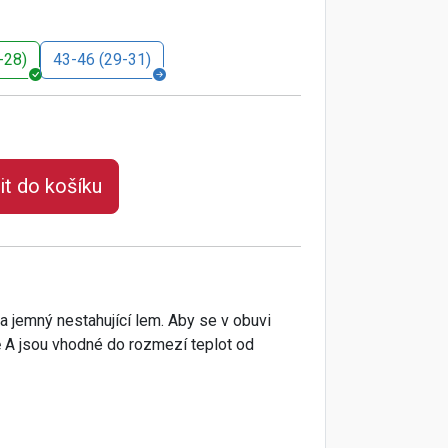
-28)
43-46 (29-31)
it do košíku
a jemný nestahující lem. Aby se v obuvi
dě A jsou vhodné do rozmezí teplot od