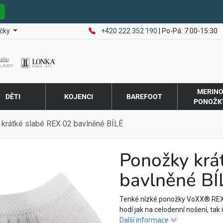
E
čky
+420 222 352 190
| Po-Pá: 7:00-15:30
MERIN
DĚTI
KOJENCI
BAREFOOT
PONOŽK
krátké slabé REX 02 bavlněné BÍLÉ
Ponožky krá
bavlněné BÍ
Tenké nízké ponožky VoXX® REX 
hodí jak na celodenní nošení, tak 
Další informace