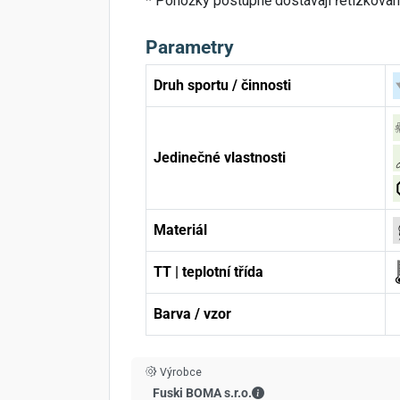
* Ponožky postupně dostávají řetízkovan
Parametry
Druh sportu / činnosti
Jedinečné vlastnosti
Materiál
TT | teplotní třída
Barva / vzor
Výrobce
Fuski BOMA s.r.o. - Kont
Fuski BOMA s.r.o.