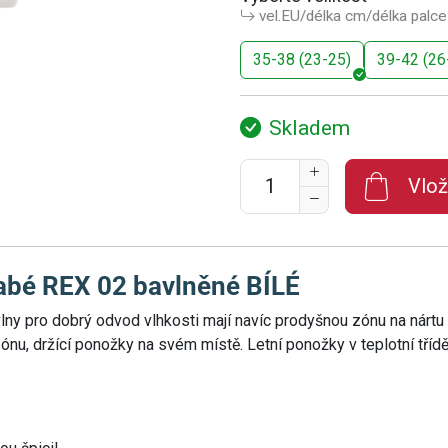
vel.EU/délka cm/délka palce
35-38 (23-25)
39-42 (26
Skladem
Vlož
abé REX 02 bavlněné BÍLÉ
y pro dobrý odvod vlhkosti mají navíc prodyšnou zónu na nártu 
zónu, držící ponožky na svém místě. Letní ponožky v teplotní tří