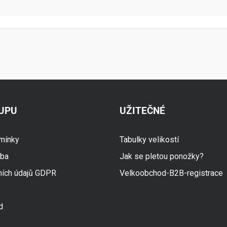
KUPU
UŽITEČNÉ
mínky
Tabulky velikostí
tba
Jak se pletou ponožky?
ních údajů GDPR
Velkoobchod-B2B-registrace
d