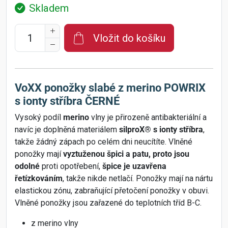
Skladem
Vložit do košíku
VoXX ponožky slabé z merino POWRIX
s ionty stříbra ČERNÉ
Vysoký podíl
merino
vlny je přirozeně antibakteriální a
navíc je doplněná materiálem
silproX® s ionty stříbra
,
takže žádný zápach po celém dni neucítíte. Vlněné
ponožky mají
vyztuženou špici a patu, proto jsou
odolné
proti opotřebení,
špice je uzavřena
řetízkováním
, takže nikde netlačí. Ponožky mají na nártu
elastickou zónu, zabraňující přetočení ponožky v obuvi.
Vlněné ponožky jsou zařazené do teplotních tříd B-C.
z merino vlny