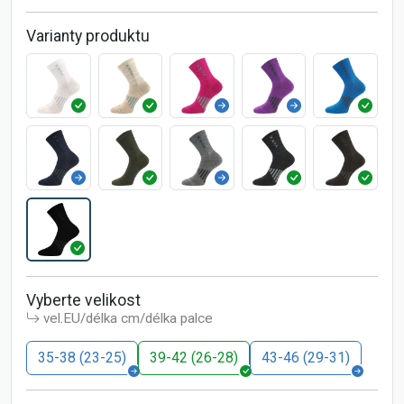
Varianty produktu
Vyberte velikost
vel.EU/délka cm/délka palce
35-38 (23-25)
39-42 (26-28)
43-46 (29-31)