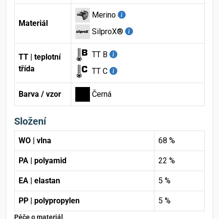
Merino
Materiál
SilproX®
TT B
TT | teplotní
třída
TT C
Barva / vzor
Černá
Složení
WO | vlna
68 %
PA | polyamid
22 %
EA | elastan
5 %
PP | polypropylen
5 %
Péče o materiál