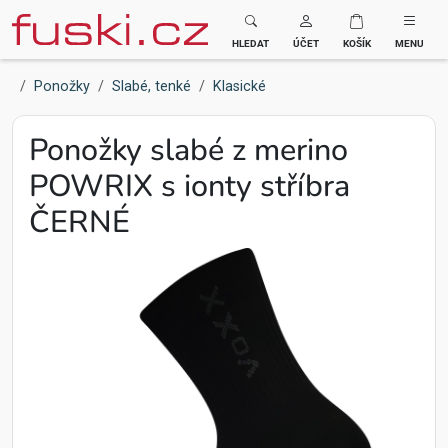
Fuski BOMA
HLEDAT
ÚČET
KOŠÍK
MENU
Ponožky
Slabé, tenké
Klasické
Ponožky slabé z merino
POWRIX s ionty stříbra
ČERNÉ