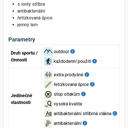
s ionty stříbra
antibakteriální
řetízkovaná špice
jemný lem
Parametry
outdoor
Druh sportu /
činnosti
každodenní použití
extra prodyšné
řetízkovaná špice
stop otlakům
Jedinečné
vlastnosti
vysoká kvalita
antibakteriální stříbrná vlákna
antibakteriální