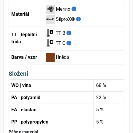
Merino
Materiál
SilproX®
TT B
TT | teplotní
třída
TT C
Barva / vzor
Hnědá
Složení
WO | vlna
68 %
PA | polyamid
22 %
EA | elastan
5 %
PP | polypropylen
5 %
Péče o materiál