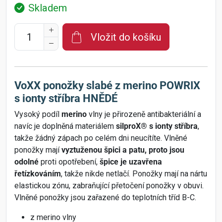
Skladem
Vložit do košíku
VoXX ponožky slabé z merino POWRIX
s ionty stříbra HNĚDÉ
Vysoký podíl
merino
vlny je přirozeně antibakteriální a
navíc je doplněná materiálem
silproX® s ionty stříbra
,
takže žádný zápach po celém dni neucítíte. Vlněné
ponožky mají
vyztuženou špici a patu, proto jsou
odolné
proti opotřebení,
špice je uzavřena
řetízkováním
, takže nikde netlačí. Ponožky mají na nártu
elastickou zónu, zabraňující přetočení ponožky v obuvi.
Vlněné ponožky jsou zařazené do teplotních tříd B-C.
z merino vlny