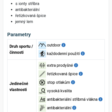
s ionty stříbra
antibakteriální
řetízkovaná špice
jemný lem
Parametry
outdoor
Druh sportu /
činnosti
každodenní použití
extra prodyšné
řetízkovaná špice
stop otlakům
Jedinečné
vlastnosti
vysoká kvalita
antibakteriální stříbrná vlákna
antibakteriální