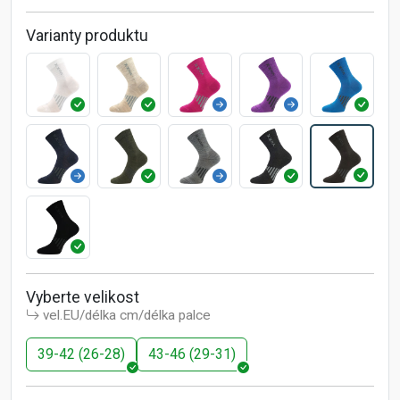
Varianty produktu
Vyberte velikost
vel.EU/délka cm/délka palce
39-42 (26-28)
43-46 (29-31)