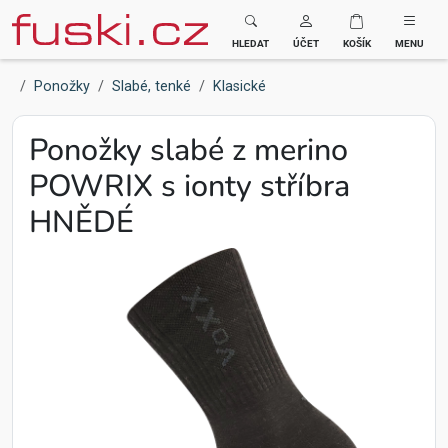
Fuski BOMA
HLEDAT
ÚČET
KOŠÍK
MENU
Ponožky
Slabé, tenké
Klasické
Ponožky slabé z merino
POWRIX s ionty stříbra
HNĚDÉ