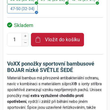
47-50 (32-34)
Skladem
Vložit do košíku
VoXX ponožky sportovní bambusové
BOJAR nízké SVĚTLE ŠEDÉ
Materiál bambus má přirozeně antibakteriální ochranu,
navíc v kombinaci s materiálem silproX® s ionty stříbra
spolehlivě zamezují vzniku nepříjemných pachů. Unisex
ponožky mají
extra vyztužené chodidlo proti
opotřebení
, vydrží i zátěž při běhání nebo jiném
sportování. Špice jsou uzavřené řetízkováním, takže