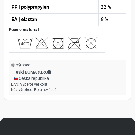
PP | polypropylen
22 %
EA | elastan
8 %
Péče o materiál
Výrobce
Fuski BOMA s.r.o. - Kontaktní údaje
Fuski BOMA s.r.o.
🇨🇿 Česká republika
EAN:
Vyberte velikost
Kód výrobce:
Bojar sv.šedá