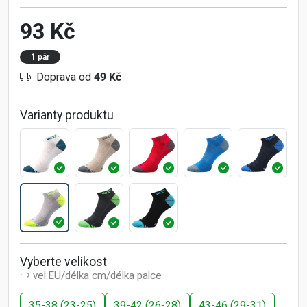
93 Kč
1 pár
Doprava od
49 Kč
Varianty produktu
Vyberte velikost
vel.EU/délka cm/délka palce
35-38 (23-25)
39-42 (26-28)
43-46 (29-31)