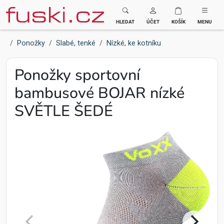
Fuski BOMA
HLEDAT
ÚČET
KOŠÍK
MENU
Ponožky
Slabé, tenké
Nízké, ke kotníku
Ponožky sportovní
bambusové BOJAR nízké
SVĚTLE ŠEDÉ