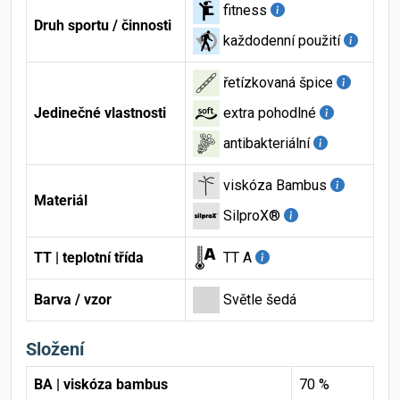
fitness
Druh sportu / činnosti
každodenní použití
řetízkovaná špice
Jedinečné vlastnosti
extra pohodlné
antibakteriální
viskóza Bambus
Materiál
SilproX®
TT | teplotní třída
TT A
Barva / vzor
Světle šedá
Složení
BA | viskóza bambus
70 %