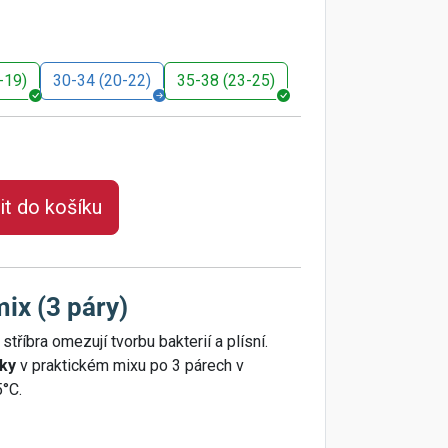
-19)
30-34 (20-22)
35-38 (23-25)
it do košíku
x (3 páry)
tříbra omezují tvorbu bakterií a plísní.
žky
v praktickém mixu po 3 párech v
5°C.