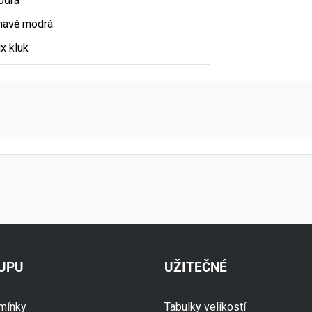
odrá
avě modrá
x kluk
aktní údaje
KUPU
UŽITEČNÉ
mínky
Tabulky velikostí