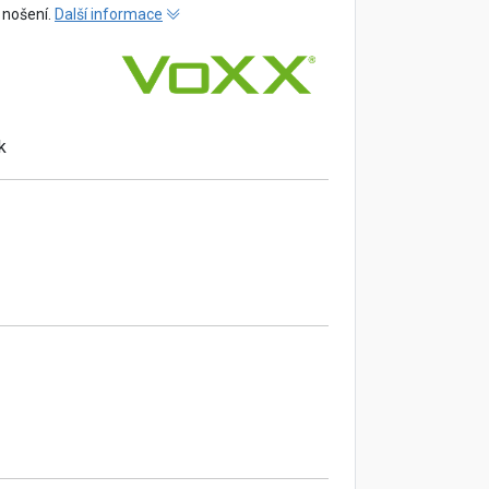
í nošení.
Další informace
k