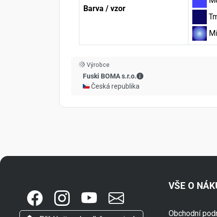
M
Barva / vzor
Tm
Mi
Výrobce
Fuski BOMA s.r.o. - Kont
Fuski BOMA s.r.o.
🇨🇿 Česká republika
VŠE O NÁ
Obchodní pod