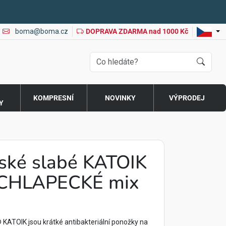
boma@boma.cz
DOPRAVA ZDARMA nad 1000 Kč
O
KOMPRESNÍ
NOVINKY
VÝPRODEJ
Y
ské slabé KATOIK
m CHLAPECKÉ mix
KATOIK jsou krátké antibakteriální ponožky na