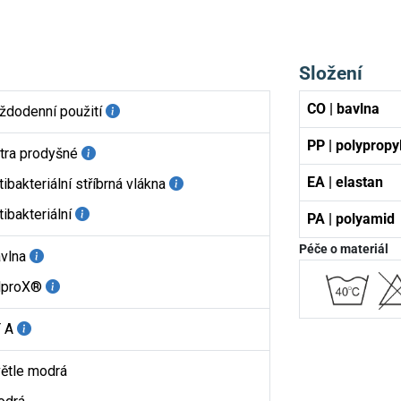
Složení
CO | bavlna
ždodenní použití
PP | polypropy
tra prodyšné
EA | elastan
tibakteriální stříbrná vlákna
tibakteriální
PA | polyamid
Péče o materiál
vlna
lproX®
 A
ětle modrá