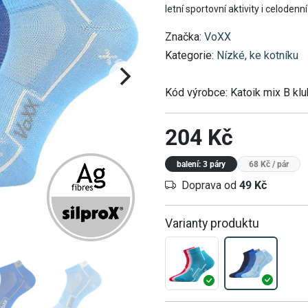
letní sportovní aktivity i celodenn
Značka:
VoXX
Kategorie:
Nízké, ke kotníku
Kód výrobce:
Katoik mix B klu
204 Kč
balení: 3 páry
68 Kč
/ pár
Doprava od
49 Kč
Varianty produktu