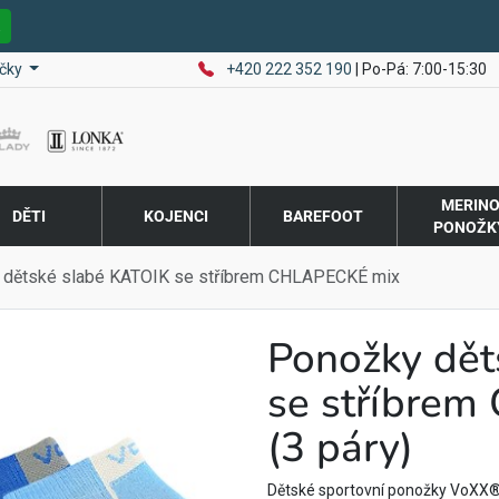
E
čky
+420 222 352 190
| Po-Pá: 7:00-15:30
MERIN
DĚTI
KOJENCI
BAREFOOT
PONOŽK
 dětské slabé KATOIK se stříbrem CHLAPECKÉ mix
Ponožky dět
se stříbre
(3 páry)
Dětské sportovní ponožky VoXX® 