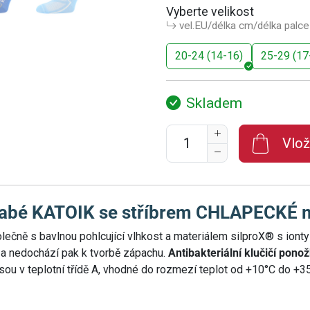
Vyberte velikost
vel.EU/délka cm/délka palce
20-24 (14-16)
25-29 (17
Skladem
Vlož
abé KATOIK se stříbrem CHLAPECKÉ mi
ečně s bavlnou pohlcující vlhkost a materiálem silproX® s ionty s
y a nedochází pak k tvorbě zápachu.
Antibakteriální klučičí pono
sou v teplotní třídě A, vhodné do rozmezí teplot od +10°C do +3