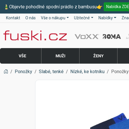
🎍
Objevte pohodlné spodní prádlo z bambusu
👉
Nabídka ZD
Kontakt
O nás
Vše o nákupu
Užitečné
Nabídky
Zna
Fuski BOMA
VŠE
MUŽI
ŽENY
Ponožky
Slabé, tenké
Nízké, ke kotníku
Ponožky