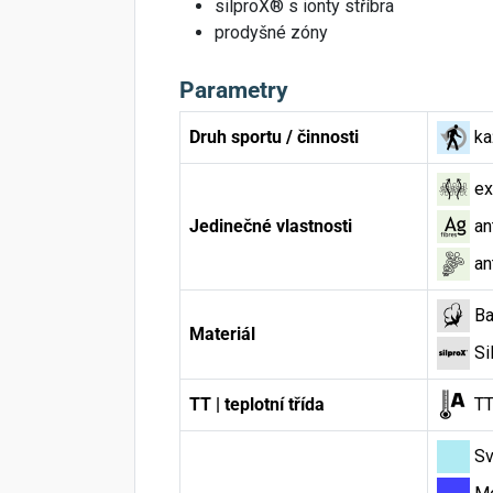
silproX® s ionty stříbra
prodyšné zóny
Parametry
Druh sportu / činnosti
ka
ex
Jedinečné vlastnosti
an
an
Ba
Materiál
Si
TT | teplotní třída
TT
Sv