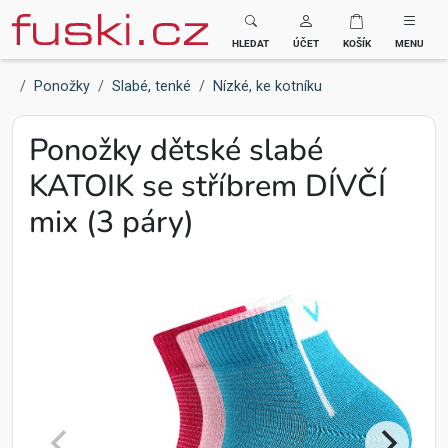
Fuski BOMA
HLEDAT
ÚČET
KOŠÍK
MENU
Ponožky
Slabé, tenké
Nízké, ke kotníku
Ponožky dětské slabé
KATOIK se stříbrem DÍVČÍ
mix (3 páry)