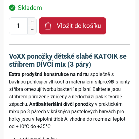
Skladem
Vložit do košíku
VoXX ponožky dětské slabé KATOIK se
stříbrem DÍVČÍ mix (3 páry)
Extra prodyšná konstrukce na nártu
společně s
bavlnou pohlcující vlhkost a materiálem silproX® s ionty
stříbra omezují tvorbu bakterií a plísní. Bakterie jsou
stříbrem přirozeně zničeny a nedochází pak k tvorbě
zápachu.
Antibakteriální dívčí ponožky
v praktickém
mixu po 3 párech v krásných pastelových barvách pro
holky jsou v teplotní třídě A, vhodné do rozmezí teplot
od +10°C do +35°C.
z příjemné bavlny