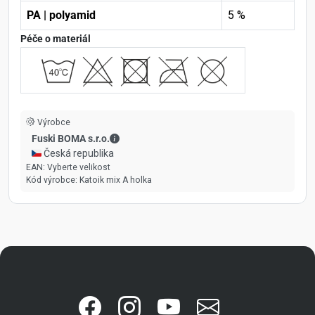
PA | polyamid
5 %
Péče o materiál
Výrobce
Fuski BOMA s.r.o. - Kontaktní údaje
Fuski BOMA s.r.o.
🇨🇿 Česká republika
EAN:
Vyberte velikost
Kód výrobce:
Katoik mix A holka