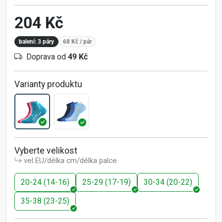
204 Kč
balení: 3 páry
68 Kč
/ pár
Doprava od
49 Kč
Varianty produktu
Vyberte velikost
vel.EU/délka cm/délka palce
20-24 (14-16)
25-29 (17-19)
30-34 (20-22)
35-38 (23-25)