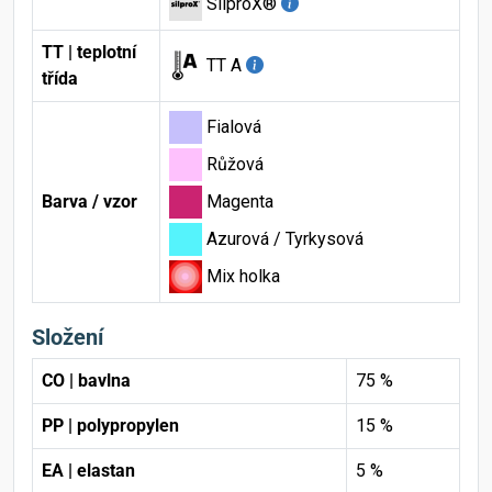
SilproX®
TT | teplotní
TT A
třída
Fialová
Růžová
Barva / vzor
Magenta
Azurová / Tyrkysová
Mix holka
Složení
CO | bavlna
75 %
PP | polypropylen
15 %
EA | elastan
5 %