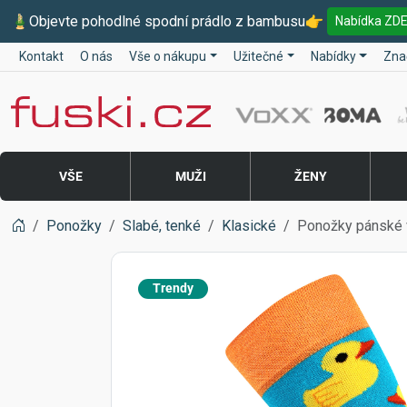
🎍
Objevte pohodlné spodní prádlo z bambusu
👉
Nabídka ZD
Kontakt
O nás
Vše o nákupu
Užitečné
Nabídky
Zna
Fuski BOMA
VŠE
MUŽI
ŽENY
Ponožky
Slabé, tenké
Klasické
Ponožky pánské 
Trendy