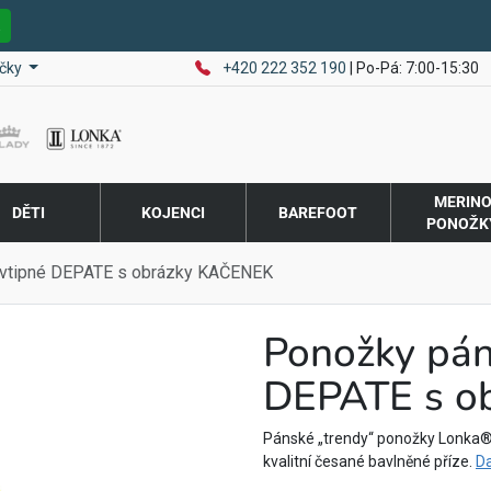
E
čky
+420 222 352 190
| Po-Pá: 7:00-15:30
MERIN
DĚTI
KOJENCI
BAREFOOT
PONOŽK
vtipné DEPATE s obrázky KAČENEK
Ponožky pán
DEPATE s o
Pánské „trendy“ ponožky Lonka®
kvalitní česané bavlněné příze.
Da