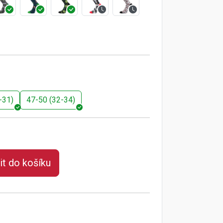
-31)
47-50 (32-34)
it do košíku