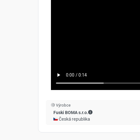
Výrobce
Fuski BOMA s.r.o. - Kont
Fuski BOMA s.r.o.
🇨🇿 Česká republika