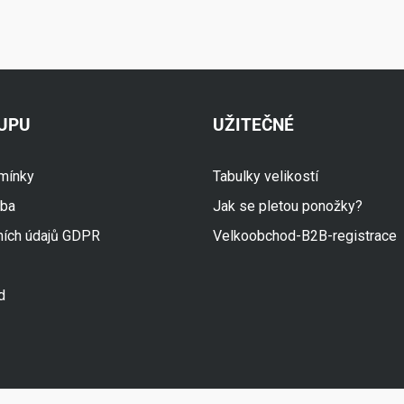
KUPU
UŽITEČNÉ
mínky
Tabulky velikostí
tba
Jak se pletou ponožky?
ních údajů GDPR
Velkoobchod-B2B-registrace
d