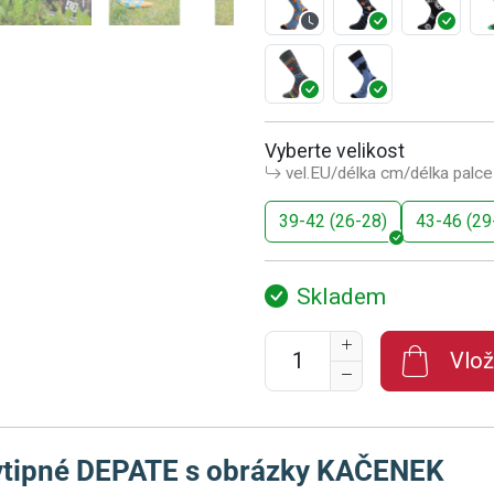
Vyberte velikost
vel.EU/délka cm/délka palce
39-42 (26-28)
43-46 (29
Skladem
Vlož
vtipné DEPATE s obrázky KAČENEK