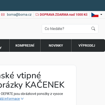
boma@boma.cz
DOPRAVA ZDARMA nad 1000 Kč
O
KOMPRESNÍ
NOVINKY
VÝPRODEJ
Y
ské vtipné
brázky KAČENEK
 DEPATE jsou obrázkové ponožky z vysoce
lší informace