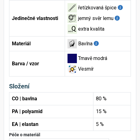
řetízkovaná špice
Jedinečné vlastnosti
jemný svěr lemu
extra kvalita
Materiál
Bavlna
Tmavě modrá
Barva / vzor
Vesmír
Složení
CO | bavlna
80 %
PA | polyamid
15 %
EA | elastan
5 %
Péče o materiál