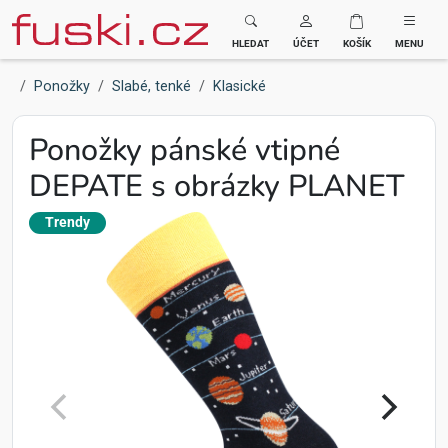
Fuski BOMA
HLEDAT
ÚČET
KOŠÍK
MENU
Ponožky
Slabé, tenké
Klasické
Ponožky pánské vtipné
DEPATE s obrázky PLANET
Trendy