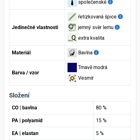
společenské
řetízkovaná špice
Jedinečné vlastnosti
jemný svěr lemu
extra kvalita
Materiál
Bavlna
Tmavě modrá
Barva / vzor
Vesmír
Složení
CO | bavlna
80 %
PA | polyamid
15 %
EA | elastan
5 %