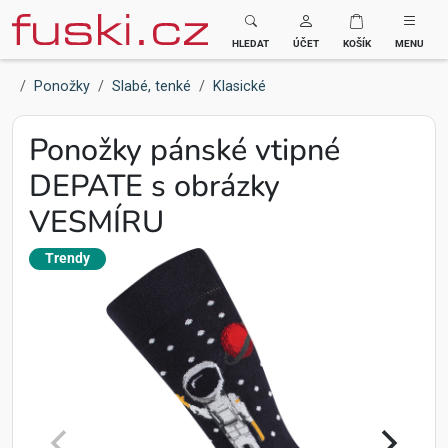
Fuski BOMA
HLEDAT
ÚČET
KOŠÍK
MENU
Ponožky
Slabé, tenké
Klasické
Ponožky pánské vtipné
DEPATE s obrázky
VESMÍRU
Trendy